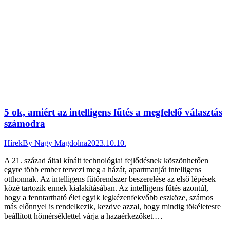
5 ok, amiért az intelligens fűtés a megfelelő választás
számodra
Hírek
By
Nagy Magdolna
2023.10.10.
A 21. század által kínált technológiai fejlődésnek köszönhetően
egyre több ember tervezi meg a házát, apartmanját intelligens
otthonnak. Az intelligens fűtőrendszer beszerelése az első lépések
közé tartozik ennek kialakításában. Az intelligens fűtés azontúl,
hogy a fenntartható élet egyik legkézenfekvőbb eszköze, számos
más előnnyel is rendelkezik, kezdve azzal, hogy mindig tökéletesre
beállított hőmérséklettel várja a hazaérkezőket.…