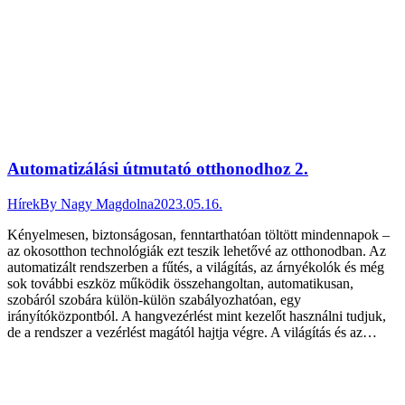
Automatizálási útmutató otthonodhoz 2.
Hírek
By
Nagy Magdolna
2023.05.16.
Kényelmesen, biztonságosan, fenntarthatóan töltött mindennapok –
az okosotthon technológiák ezt teszik lehetővé az otthonodban. Az
automatizált rendszerben a fűtés, a világítás, az árnyékolók és még
sok további eszköz működik összehangoltan, automatikusan,
szobáról szobára külön-külön szabályozhatóan, egy
irányítóközpontból. A hangvezérlést mint kezelőt használni tudjuk,
de a rendszer a vezérlést magától hajtja végre. A világítás és az…