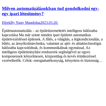
Milyen automatizálásokban tud gondolkodni egy-
egy ipari létesítmény?
Hírek
By
Nagy Magdolna
2023.03.20.
Épületautomatizálás – az épületüzemeltetés intelligens hálózatba
kapcsolása Ma már szinte minden ipari épületet automatikus
épületvezérléssel építenek. A fűtés, a világítás, a légkondicionálás, a
hűtés, az árnyékolástechnika, valamint az ajtó- és ablaktechnológia
hálózatba kapcsolódnak, és kommunikálnak egymással. Az
intelligens épületirányítási rendszerek segítségével az egyes
komponensek kényelmesen, központilag és kevés érintkezéssel
vezérelhetők. Célok: energiahatékonyság, kényelem és biztonság…