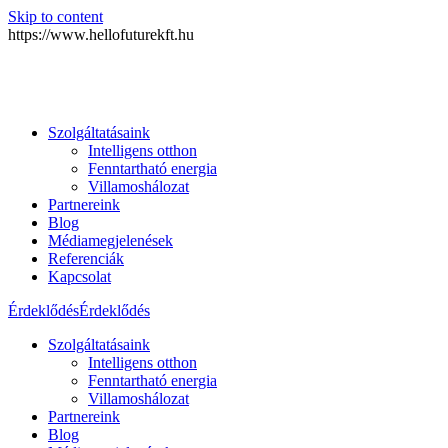
Skip to content
https://www.hellofuturekft.hu
Szolgáltatásaink
Intelligens otthon
Fenntartható energia
Villamoshálozat
Partnereink
Blog
Médiamegjelenések
Referenciák
Kapcsolat
Érdeklődés
Érdeklődés
Szolgáltatásaink
Intelligens otthon
Fenntartható energia
Villamoshálozat
Partnereink
Blog