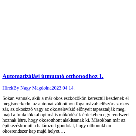
Automatizálási útmutató otthonodhoz 1.
Hírek
By
Nagy Magdolna
2023.04.14.
Sokan vannak, akik a már okos eszközökön keresztül kezdenek el
megismerkedni az automatizált otthon fogalmával: először az okos
zár, az okosizzó vagy az okostelevízió előnyeit tapasztalják meg,
majd a funkciókkal optimális működésük érdekében egy rendszert
hoznak létre, hogy okosotthont alakítsanak ki. Másokban már az
építkezéskor ott a határozott gondolat, hogy otthonukban
okosrendszer kap majd helyet,…