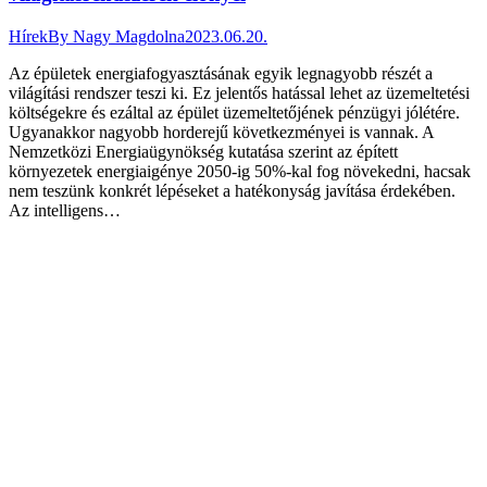
Hírek
By
Nagy Magdolna
2023.06.20.
Az épületek energiafogyasztásának egyik legnagyobb részét a
világítási rendszer teszi ki. Ez jelentős hatással lehet az üzemeltetési
költségekre és ezáltal az épület üzemeltetőjének pénzügyi jólétére.
Ugyanakkor nagyobb horderejű következményei is vannak. A
Nemzetközi Energiaügynökség kutatása szerint az épített
környezetek energiaigénye 2050-ig 50%-kal fog növekedni, hacsak
nem teszünk konkrét lépéseket a hatékonyság javítása érdekében.
Az intelligens…