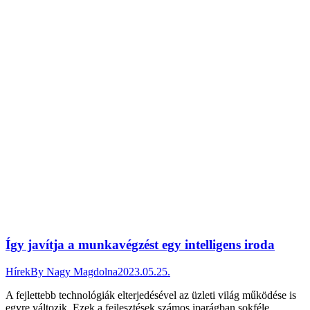
Így javítja a munkavégzést egy intelligens iroda
Hírek
By
Nagy Magdolna
2023.05.25.
A fejlettebb technológiák elterjedésével az üzleti világ működése is
egyre változik. Ezek a fejlesztések számos iparágban sokféle