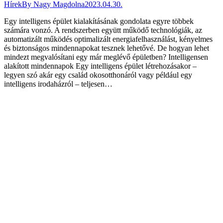
Hírek
By
Nagy Magdolna
2023.04.30.
Egy intelligens épület kialakításának gondolata egyre többek
számára vonzó. A rendszerben együtt működő technológiák, az
automatizált működés optimalizált energiafelhasználást, kényelmes
és biztonságos mindennapokat tesznek lehetővé. De hogyan lehet
mindezt megvalósítani egy már meglévő épületben? Intelligensen
alakított mindennapok Egy intelligens épület létrehozásakor –
legyen szó akár egy család okosotthonáról vagy például egy
intelligens irodaházról – teljesen…