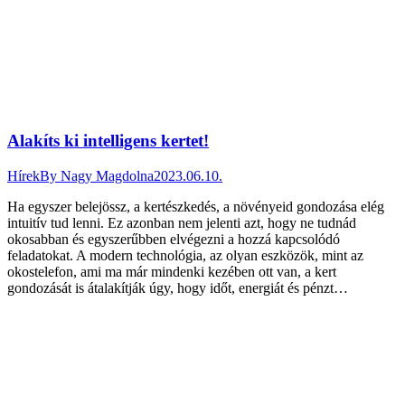
Alakíts ki intelligens kertet!
Hírek
By
Nagy Magdolna
2023.06.10.
Ha egyszer belejössz, a kertészkedés, a növényeid gondozása elég
intuitív tud lenni. Ez azonban nem jelenti azt, hogy ne tudnád
okosabban és egyszerűbben elvégezni a hozzá kapcsolódó
feladatokat. A modern technológia, az olyan eszközök, mint az
okostelefon, ami ma már mindenki kezében ott van, a kert
gondozását is átalakítják úgy, hogy időt, energiát és pénzt…