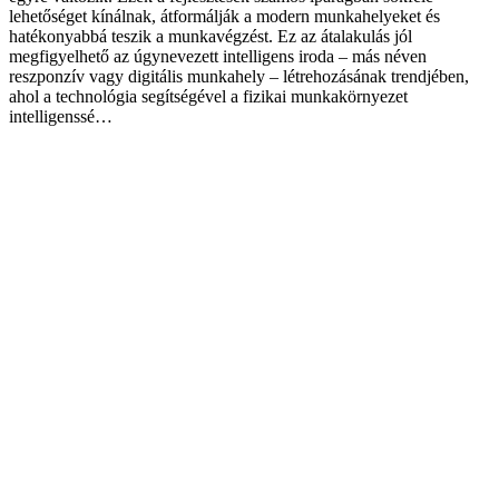
lehetőséget kínálnak, átformálják a modern munkahelyeket és
hatékonyabbá teszik a munkavégzést. Ez az átalakulás jól
megfigyelhető az úgynevezett intelligens iroda – más néven
reszponzív vagy digitális munkahely – létrehozásának trendjében,
ahol a technológia segítségével a fizikai munkakörnyezet
intelligenssé…