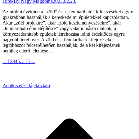
Hírek
By
Nagy Magdolna
2023.02.23.
Az utóbbi években a „zöld” és a „fenntartható” kifejezéseket egyre
gyakrabban használják a kereskedelmi épületekkel kapcsolatban.
Akár „zöld projektre”, akár „zöld kezdeményezésekre”, akár
„fenntartható épületépítésre” vagy valami másra utalnak, a
környezetbarátabb épületek létrehozása iránti érdeklődés egyre
nagyobb teret nyer. A zöld és a fenntartható kifejezéseket
legtöbbször felcserélhetően használják, de a két kifejezésnek
némileg eltérő jelentése…
←
1
2
3
4
5
…
15
→
Adatkezelési tájékoztató