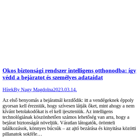
Okos biztonsági rendszer intelligens otthonodba: így
védd a bejáratot és személyes adataidat
Hírek
By
Nagy Magdolna
2023.03.14.
Az első benyomás a bejáratnál kezdődik: itt a vendégeknek éppoly
gyorsan kell érezniük, hogy szívesen látják őket, mint ahogy a nem
kívánt betolakodókat is el kell ijeszteniük. Az intelligens
technológiának köszönhetően számos lehetőség van arra, hogy a
bejárat biztonságát növeljük. Váratlan látogatók, örömteli
találkozások, könnyes búcsúk – az ajtó bezárása és kinyitása közötti
pillanatok sokféle…