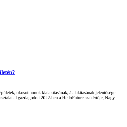
ületén?
pületek, okosotthonok kialakításának, átalakításának jelentősége.
pasztalattal gazdagodott 2022-ben a HelloFuture szakértője, Nagy