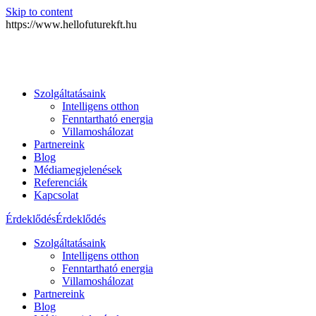
Skip to content
https://www.hellofuturekft.hu
Szolgáltatásaink
Intelligens otthon
Fenntartható energia
Villamoshálozat
Partnereink
Blog
Médiamegjelenések
Referenciák
Kapcsolat
Érdeklődés
Érdeklődés
Szolgáltatásaink
Intelligens otthon
Fenntartható energia
Villamoshálozat
Partnereink
Blog