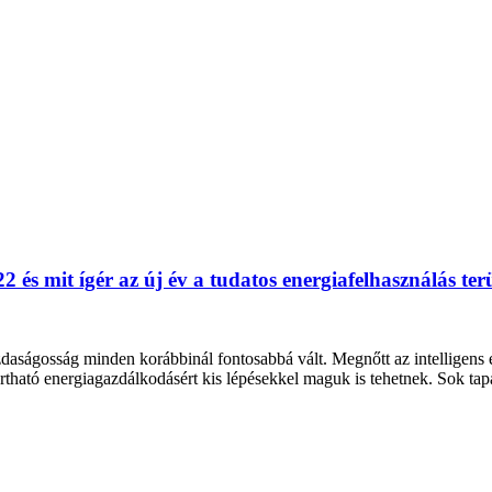
2 és mit ígér az új év a tudatos energiafelhasználás ter
daságosság minden korábbinál fontosabbá vált. Megnőtt az intelligens é
tartható energiagazdálkodásért kis lépésekkel maguk is tehetnek. Sok ta