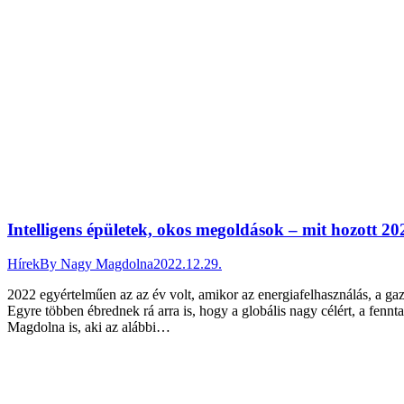
Intelligens épületek, okos megoldások – mit hozott 202
Hírek
By
Nagy Magdolna
2022.12.29.
2022 egyértelműen az az év volt, amikor az energiafelhasználás, a gaz
Egyre többen ébrednek rá arra is, hogy a globális nagy célért, a fenn
Magdolna is, aki az alábbi…