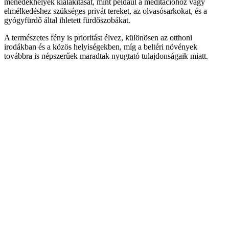
menedékhelyek kialakítását, mint például a meditációhoz vagy
elmélkedéshez szükséges privát tereket, az olvasósarkokat, és a
gyógyfürdő által ihletett fürdőszobákat.
A természetes fény is prioritást élvez, különösen az otthoni
irodákban és a közös helyiségekben, míg a beltéri növények
továbbra is népszerűek maradtak nyugtató tulajdonságaik miatt.