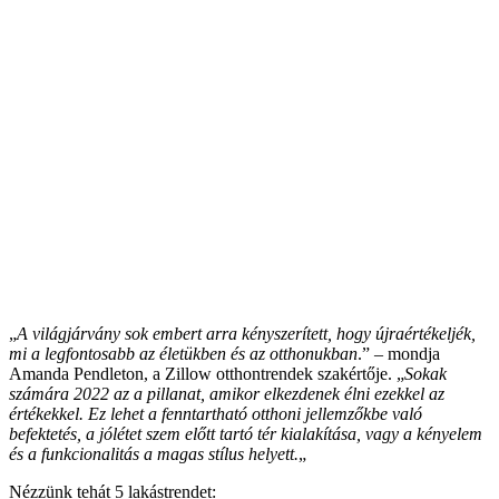
„
A világjárvány sok embert arra kényszerített, hogy újraértékeljék,
mi a legfontosabb az életükben és az otthonukban
.” – mondja
Amanda Pendleton, a Zillow otthontrendek szakértője. „
Sokak
számára 2022 az a pillanat, amikor elkezdenek élni ezekkel az
értékekkel. Ez lehet a fenntartható otthoni jellemzőkbe való
befektetés, a jólétet szem előtt tartó tér kialakítása, vagy a kényelem
és a funkcionalitás a magas stílus helyett.
„
Nézzünk tehát 5 lakástrendet: