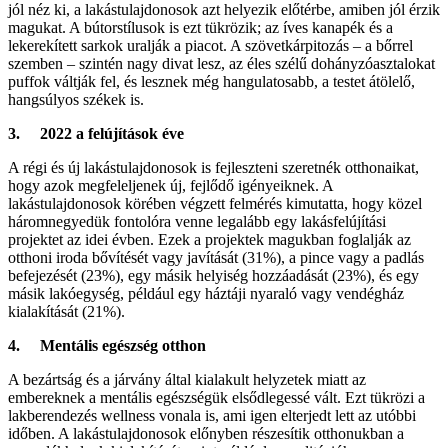
jól néz ki, a lakástulajdonosok azt helyezik előtérbe, amiben jól érzik
magukat. A bútorstílusok is ezt tükrözik; az íves kanapék és a
lekerekített sarkok uralják a piacot. A szövetkárpitozás – a bőrrel
szemben – szintén nagy divat lesz, az éles szélű dohányzóasztalokat
puffok váltják fel, és lesznek még hangulatosabb, a testet átölelő,
hangsúlyos székek is.
3. 2022 a felújítások éve
A régi és új lakástulajdonosok is fejleszteni szeretnék otthonaikat,
hogy azok megfeleljenek új, fejlődő igényeiknek. A
lakástulajdonosok körében végzett felmérés kimutatta, hogy közel
háromnegyedük fontolóra venne legalább egy lakásfelújítási
projektet az idei évben. Ezek a projektek magukban foglalják az
otthoni iroda bővítését vagy javítását (31%), a pince vagy a padlás
befejezését (23%), egy másik helyiség hozzáadását (23%), és egy
másik lakóegység, például egy háztáji nyaraló vagy vendégház
kialakítását (21%).
4. Mentális egészség otthon
A bezártság és a járvány által kialakult helyzetek miatt az
embereknek a mentális egészségük elsődlegessé vált. Ezt tükrözi a
lakberendezés wellness vonala is, ami igen elterjedt lett az utóbbi
időben. A lakástulajdonosok előnyben részesítik otthonukban a