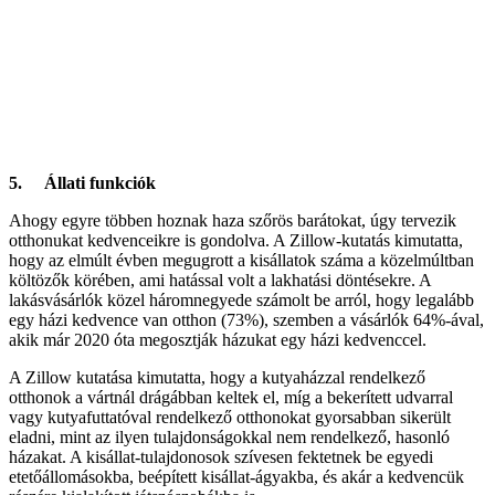
5. Állati funkciók
Ahogy egyre többen hoznak haza szőrös barátokat, úgy tervezik
otthonukat kedvenceikre is gondolva. A Zillow-kutatás kimutatta,
hogy az elmúlt évben megugrott a kisállatok száma a közelmúltban
költözők körében, ami hatással volt a lakhatási döntésekre. A
lakásvásárlók közel háromnegyede számolt be arról, hogy legalább
egy házi kedvence van otthon (73%), szemben a vásárlók 64%-ával,
akik már 2020 óta megosztják házukat egy házi kedvenccel.
A Zillow kutatása kimutatta, hogy a kutyaházzal rendelkező
otthonok a vártnál drágábban keltek el, míg a bekerített udvarral
vagy kutyafuttatóval rendelkező otthonokat gyorsabban sikerült
eladni, mint az ilyen tulajdonságokkal nem rendelkező, hasonló
házakat. A kisállat-tulajdonosok szívesen fektetnek be egyedi
etetőállomásokba, beépített kisállat-ágyakba, és akár a kedvencük