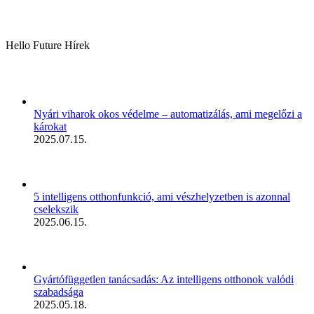
Hello Future Hírek
Nyári viharok okos védelme – automatizálás, ami megelőzi a
károkat
2025.07.15.
5 intelligens otthonfunkció, ami vészhelyzetben is azonnal
cselekszik
2025.06.15.
Gyártófüggetlen tanácsadás: Az intelligens otthonok valódi
szabadsága
2025.05.18.