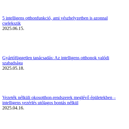
5 intelligens otthonfunkció, ami vészhelyzetben is azonnal
cselekszik
2025.06.15.
Gyártófüggetlen tanácsadás: Az intelligens otthonok valódi
szabadsága
2025.05.18.
Vezeték nélküli okosotthon-rendszerek meglévő épületekben –
intelligens vezérlés utólagos bontás nélkül
2025.04.16.