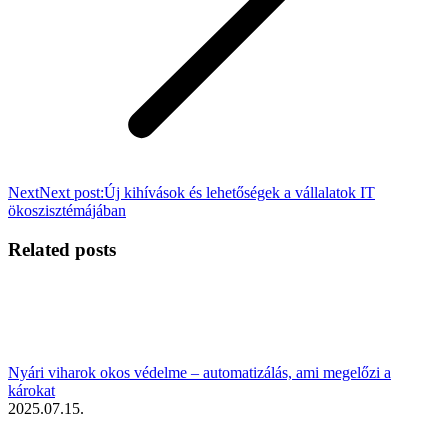
Next
Next post:
Új kihívások és lehetőségek a vállalatok IT
ökoszisztémájában
Related posts
Nyári viharok okos védelme – automatizálás, ami megelőzi a
károkat
2025.07.15.