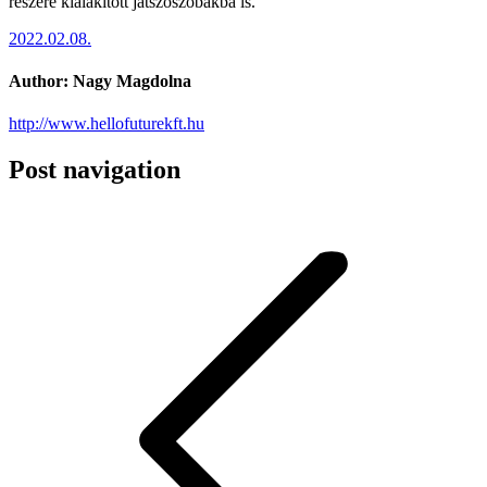
részére kialakított játszószobákba is.
2022.02.08.
Author:
Nagy Magdolna
http://www.hellofuturekft.hu
Post navigation