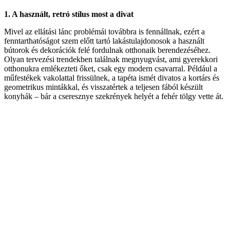
1. A használt, retró stílus most a divat
Mivel az ellátási lánc problémái továbbra is fennállnak, ezért a
fenntarthatóságot szem előtt tartó lakástulajdonosok a használt
bútorok és dekorációk felé fordulnak otthonaik berendezéséhez.
Olyan tervezési trendekben találnak megnyugvást, ami gyerekkori
otthonukra emlékezteti őket, csak egy modern csavarral. Például a
műfestékek vakolattal frissülnek, a tapéta ismét divatos a kortárs és
geometrikus mintákkal, és visszatértek a teljesen fából készült
konyhák – bár a cseresznye szekrények helyét a fehér tölgy vette át.