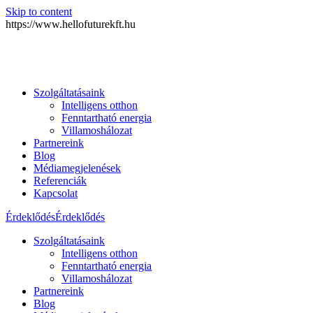
Skip to content
https://www.hellofuturekft.hu
Szolgáltatásaink
Intelligens otthon
Fenntartható energia
Villamoshálozat
Partnereink
Blog
Médiamegjelenések
Referenciák
Kapcsolat
Érdeklődés
Érdeklődés
Szolgáltatásaink
Intelligens otthon
Fenntartható energia
Villamoshálozat
Partnereink
Blog