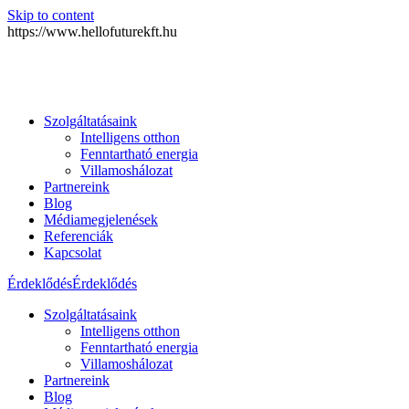
Skip to content
https://www.hellofuturekft.hu
Szolgáltatásaink
Intelligens otthon
Fenntartható energia
Villamoshálozat
Partnereink
Blog
Médiamegjelenések
Referenciák
Kapcsolat
Érdeklődés
Érdeklődés
Szolgáltatásaink
Intelligens otthon
Fenntartható energia
Villamoshálozat
Partnereink
Blog