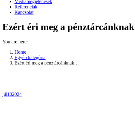
Médiamegjelenések
Referenciák
Kapcsolat
Ezért éri meg a pénztárcánknak i
You are here:
Home
Egyéb kategória
Ezért éri meg a pénztárcánknak…
júl
10
2024