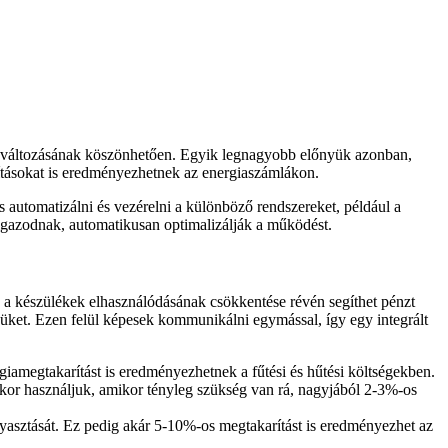
ek változásának köszönhetően. Egyik legnagyobb előnyük azonban,
arításokat is eredményezhetnek az energiaszámlákon.
s automatizálni és vezérelni a különböző rendszereket, például a
is igazodnak, automatikusan optimalizálják a működést.
s a készülékek elhasználódásának csökkentése révén segíthet pénzt
süket. Ezen felül képesek kommunikálni egymással, így egy integrált
giamegtakarítást is eredményezhetnek a fűtési és hűtési költségekben.
k akkor használjuk, amikor tényleg szükség van rá, nagyjából 2-3%-os
gyasztását. Ez pedig akár 5-10%-os megtakarítást is eredményezhet az