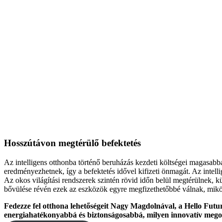
Hosszútávon megtérülő befektetés
Az intelligens otthonba történő beruházás kezdeti költségei magasabb
eredményezhetnek, így a befektetés idővel kifizeti önmagát. Az intelli
Az okos világítási rendszerek szintén rövid időn belül megtérülnek, k
bővülése révén ezek az eszközök egyre megfizethetőbbé válnak, mik
Fedezze fel otthona lehetőségeit Nagy Magdolnával, a Hello Futur
energiahatékonyabbá és biztonságosabbá, milyen innovatív megoldá