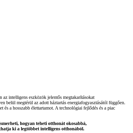
 az intelligens eszközök jelentős megtakarításokat
ven belül megtérül az adott háztartás energiafogyasztásától függően.
 és a hosszabb élettartamot. A technológiai fejlődés és a piac
ismerheti, hogyan teheti otthonát okosabbá,
tja ki a legtöbbet intelligens otthonából.