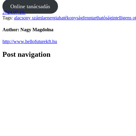
Online tanácsadás
2024.07.10.
Tags:
alacsony számla
energiahatékonyság
fenntarthatóság
intelligens o
Author:
Nagy Magdolna
http://www.hellofuturekft.hu
Post navigation