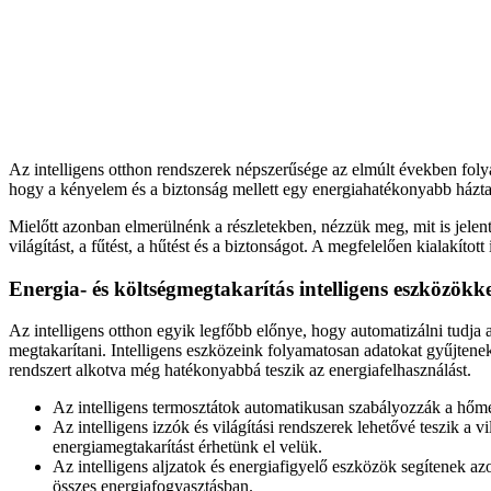
Az intelligens otthon rendszerek népszerűsége az elmúlt években fol
hogy a kényelem és a biztonság mellett egy energiahatékonyabb háztart
Mielőtt azonban elmerülnénk a részletekben, nézzük meg, mit is jelent
világítást, a fűtést, a hűtést és a biztonságot. A megfelelően kialakí
Energia- és költségmegtakarítás intelligens eszközökke
Az intelligens otthon egyik legfőbb előnye, hogy automatizálni tudja
megtakarítani. Intelligens eszközeink folyamatosan adatokat gyűjten
rendszert alkotva még hatékonyabbá teszik az energiafelhasználást.
Az intelligens termosztátok automatikusan szabályozzák a hőmér
Az intelligens izzók és világítási rendszerek lehetővé teszik a 
energiamegtakarítást érhetünk el velük.
Az intelligens aljzatok és energiafigyelő eszközök segítenek a
összes energiafogyasztásban.