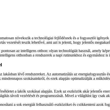
yamatosan növekszik a technológiai fejlődésnek és a fogyasztói igény
ás vezetését teszik lehetővé, ami azt is jelenti, hogy jelentős megtak
 pontosan az intelligens otthon: olyan technológiát használ, amely képe
tott intelligens otthonban a rendszerek a napi rutinunkhoz és egymáshoz 
l
 az lakásban lévő rendszereket. Az automatizálás az energiafogyasztás é
ek mindennapos szokásainkról, és ezek alapján optimalizálják a működé
sékletet a lakók szokásai alapján. Ezek az eszközök akár jelentős ener
világítás távoli vezérlését és programozását. Mivel a világítást így csa
zonosítani a sok energiát felhasználó eszközöket és csökkenteni azok fo