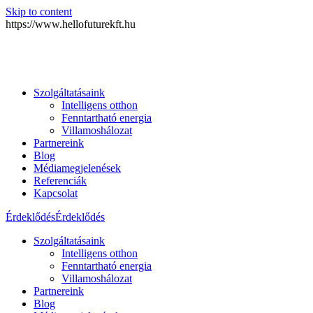
Skip to content
https://www.hellofuturekft.hu
Szolgáltatásaink
Intelligens otthon
Fenntartható energia
Villamoshálozat
Partnereink
Blog
Médiamegjelenések
Referenciák
Kapcsolat
Érdeklődés
Érdeklődés
Szolgáltatásaink
Intelligens otthon
Fenntartható energia
Villamoshálozat
Partnereink
Blog