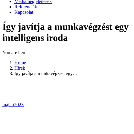
Médiamegjelenések
Referenciák
Kapcsolat
Így javítja a munkavégzést egy
intelligens iroda
You are here:
Home
Hírek
Így javítja a munkavégzést egy…
máj
25
2023