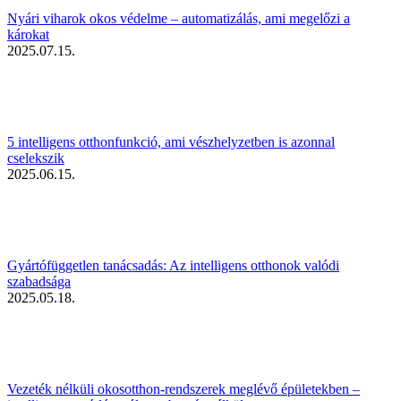
Nyári viharok okos védelme – automatizálás, ami megelőzi a
károkat
2025.07.15.
5 intelligens otthonfunkció, ami vészhelyzetben is azonnal
cselekszik
2025.06.15.
Gyártófüggetlen tanácsadás: Az intelligens otthonok valódi
szabadsága
2025.05.18.
Vezeték nélküli okosotthon-rendszerek meglévő épületekben –