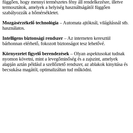
függően, hogy mennyi természetes fény áll rendelkezésre, illetve
termosztátok, amelyek a helyiség használtságától függően
szabályozzák a hőmérsékletet.
Mozgásérzékelő technológia
– Automata ajtóknál, világításnál stb.
használatos.
Intelligens biztonsági rendszer
– Az interneten keresztül
bárhonnan elérhető, fokozott biztonságot tesz lehetővé.
Környezetet figyelő berendezések
– Olyan aspektusokat tudnak
nyomon követni, mint a levegőminőség és a zajszint, amelyek
alapján aztán például a szellőztető rendszer, az ablakok kinyitása és
becsukása magától, optimalizáltan tud működni.