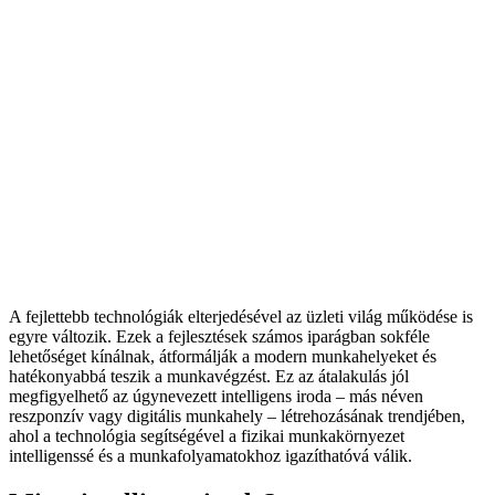
A fejlettebb technológiák elterjedésével az üzleti világ működése is
egyre változik. Ezek a fejlesztések számos iparágban sokféle
lehetőséget kínálnak, átformálják a modern munkahelyeket és
hatékonyabbá teszik a munkavégzést. Ez az átalakulás jól
megfigyelhető az úgynevezett intelligens iroda – más néven
reszponzív vagy digitális munkahely – létrehozásának trendjében,
ahol a technológia segítségével a fizikai munkakörnyezet
intelligenssé és a munkafolyamatokhoz igazíthatóvá válik.