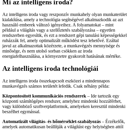
Mi az intelligens iroda?
Az intelligens iroda vagy reszponzív munkahely olyan munkaterület
kialakítása, amely a technológia segítségével alkalmazkodik az azt
használó emberek változó igényeihez. A folyamatokat – mint
például a világítás vagy a szellőztetés szabályozása – egyetlen
rendszerben egyesítik, és ezt a rendszert gépi tanulási képességekkel
ruházzák fel, amely optimalizált működést tesz lehetővé. Ezáltal
javul az alkalmazottak közérzete, a munkavégzés mennyisége és
minősége, és nem utolsó sorban csökken az iroda
energiafelhasználása, a környezetre gyakorolt hatásának mértéke.
Az intelligens iroda technológiái
Az intelligens iroda összekapcsolt eszközei a mindennapos
munkavégzés számos területét lefedik. Csak néhány példa:
Központosított kommunikációs rendszerek
– Ide tartozik egy
központi számítógépes rendszer, amelyhez mindenki hozzáférhet,
vagy különböző szoftverplatformok, amelyeken keresztül mindenki
beszélhet egymással.
Automatizált világítás- és hőmérséklet-szabályozás
– Érzékelők,
amelyek automatikusan beállítják a világítást egy helyiségben attól