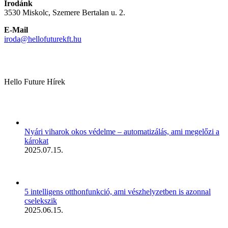
Irodánk
3530 Miskolc, Szemere Bertalan u. 2.
E-Mail
iroda@hellofuturekft.hu
Hello Future Hírek
Nyári viharok okos védelme – automatizálás, ami megelőzi a
károkat
2025.07.15.
5 intelligens otthonfunkció, ami vészhelyzetben is azonnal
cselekszik
2025.06.15.