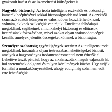
gyakorolt hatást és az üzemeltetési költségeket is.
Nagyobb biztonság
: Az iroda intelligens érzékelők és biztonsági
kamerák beépítésével sokkal biztonságosabb tud lenni. Az ezekből
származó adatok könnyen és valós időben hozzáférhetők azok
számára, akiknek szükségük van rájuk. Emellett a felhőalapú
megoldások segíthetnek a munkahelyi biztonság és előírások
betartásának fokozásában, mivel azokat olyan szakosodott cégek
kezelik, amelyek jelentős összegeket költenek a biztonságra.
Személyre szabottság egyéni igények szerint:
Az intelligens irodai
megoldások használata olyan testreszabási lehetőségeket biztosít,
amelyek a hagyományos irodamenedzsmenttel nem érhetők el.
Lehetővé teszik például, hogy az alkalmazottak maguk válasszák ki,
hol szeretnének dolgozni és milyen körülmények között. Úgy tudják
formálni a munkakörnyezetüket, ahogy eddig még soha nem volt
erre lehetőségük.