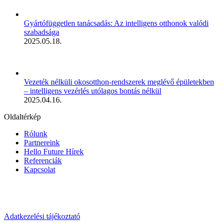
Gyártófüggetlen tanácsadás: Az intelligens otthonok valódi
szabadsága
2025.05.18.
Vezeték nélküli okosotthon-rendszerek meglévő épületekben
– intelligens vezérlés utólagos bontás nélkül
2025.04.16.
Oldaltérkép
Rólunk
Partnereink
Hello Future Hírek
Referenciák
Kapcsolat
Adatkezelési tájékoztató