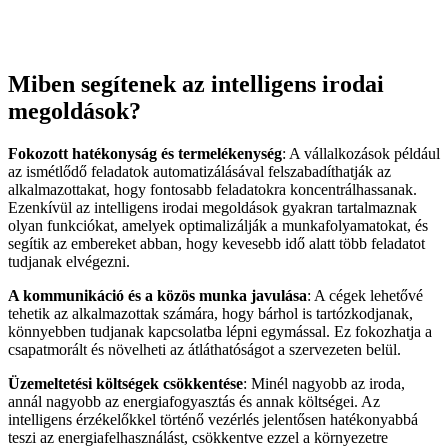
Miben segítenek az intelligens irodai
megoldások?
Fokozott hatékonyság és termelékenység
: A vállalkozások például
az ismétlődő feladatok automatizálásával felszabadíthatják az
alkalmazottakat, hogy fontosabb feladatokra koncentrálhassanak.
Ezenkívül az intelligens irodai megoldások gyakran tartalmaznak
olyan funkciókat, amelyek optimalizálják a munkafolyamatokat, és
segítik az embereket abban, hogy kevesebb idő alatt több feladatot
tudjanak elvégezni.
A kommunikáció és a közös munka javulása
: A cégek lehetővé
tehetik az alkalmazottak számára, hogy bárhol is tartózkodjanak,
könnyebben tudjanak kapcsolatba lépni egymással. Ez fokozhatja a
csapatmorált és növelheti az átláthatóságot a szervezeten belül.
Üzemeltetési költségek csökkentése
: Minél nagyobb az iroda,
annál nagyobb az energiafogyasztás és annak költségei. Az
intelligens érzékelőkkel történő vezérlés jelentősen hatékonyabbá
teszi az energiafelhasználást, csökkentve ezzel a környezetre