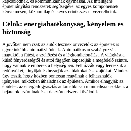
kapcsolódnak, és kommunikálnak egymással. Az intelligens
épületirányítási rendszerek segítségével az egyes komponensek
kényelmesen, központilag és kevés érintkezéssel vezérelhetők.
Célok: energiahatékonyság, kényelem és
biztonság
A jövőben nem csak az autók lesznek önvezetők: az épületek is
egyre inkább automatizálódnak. Automatikusan szabályozzák
maguktól a fűtést, a szellőzést és a légkondicionálást. A világítást a
külső fényerősségtől és attól függően kapcsolják a megfelelő szintre,
hogy vannak-e emberek a helyiségben. Felhúzzák vagy leeresztik a
redőnyöket, kinyitják és bezárják az ablakokat és az ajtókat. Mindezt
úgy teszik, hogy közben pontosan reagálnak a felhasználók
igényeire, miközben áthaladnak az épületen. Amikor elhagyják az
épületet, az energiafogyasztás automatikusan minimálisra csökken, a
bejáratok lezárulnak és a riasztórendszer aktiválódik.