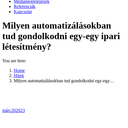
Médiamegjelenések
Referenciák
Kapcsolat
Milyen automatizálásokban
tud gondolkodni egy-egy ipari
létesítmény?
You are here:
Home
Hírek
Milyen automatizálásokban tud gondolkodni egy-egy…
márc
20
2023