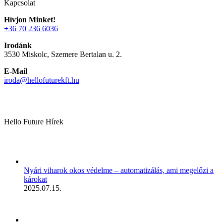
Kapcsolat
Hívjon Minket!
+
36 70 236 6036
Irodánk
3530 Miskolc, Szemere Bertalan u. 2.
E-Mail
iroda@hellofuturekft.hu
Hello Future Hírek
Nyári viharok okos védelme – automatizálás, ami megelőzi a
károkat
2025.07.15.