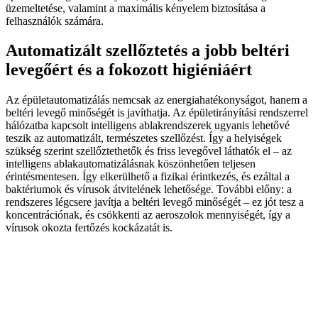
üzemeltetése, valamint a maximális kényelem biztosítása a
felhasználók számára.
Automatizált szellőztetés a jobb beltéri
levegőért és a fokozott higiéniáért
Az épületautomatizálás nemcsak az energiahatékonyságot, hanem a
beltéri levegő minőségét is javíthatja. Az épületirányítási rendszerrel
hálózatba kapcsolt intelligens ablakrendszerek ugyanis lehetővé
teszik az automatizált, természetes szellőzést. Így a helyiségek
szükség szerint szellőztethetők és friss levegővel láthatók el – az
intelligens ablakautomatizálásnak köszönhetően teljesen
érintésmentesen. Így elkerülhető a fizikai érintkezés, és ezáltal a
baktériumok és vírusok átvitelének lehetősége. További előny: a
rendszeres légcsere javítja a beltéri levegő minőségét – ez jót tesz a
koncentrációnak, és csökkenti az aeroszolok mennyiségét, így a
vírusok okozta fertőzés kockázatát is.