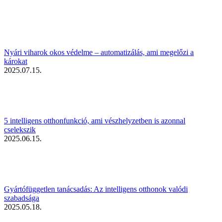
Nyári viharok okos védelme – automatizálás, ami megelőzi a
károkat
2025.07.15.
5 intelligens otthonfunkció, ami vészhelyzetben is azonnal
cselekszik
2025.06.15.
Gyártófüggetlen tanácsadás: Az intelligens otthonok valódi
szabadsága
2025.05.18.