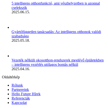
5 intelligens otthonfunkció, ami vészhelyzetben is azonnal
cselekszik
2025.06.15.
Gyártófüggetlen tanácsadás: Az intelligens otthonok valódi
szabadsága
2025.05.18.
Vezeték nélküli okosotthon-rendszerek meglévő épületekben
– intelligens vezérlés utólagos bontás nélkül
2025.04.16.
Oldaltérkép
Rólunk
Partnereink
Hello Future Hírek
Referenciák
Kapcsolat