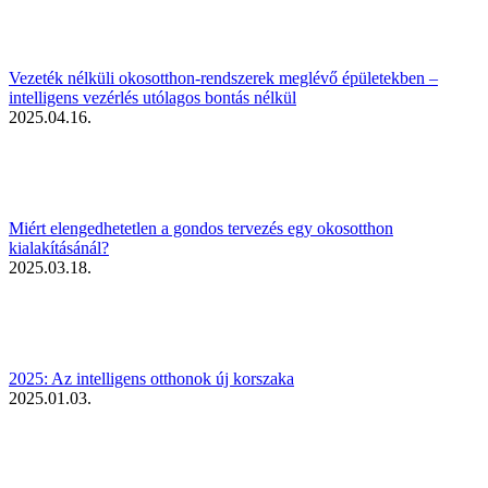
Vezeték nélküli okosotthon-rendszerek meglévő épületekben –
intelligens vezérlés utólagos bontás nélkül
2025.04.16.
Miért elengedhetetlen a gondos tervezés egy okosotthon
kialakításánál?
2025.03.18.
2025: Az intelligens otthonok új korszaka
2025.01.03.