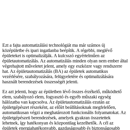
Ezt a fajta automatizálási technológiát ma már számos új
középületbe és ipari ingatlanba beépítik. A régebbi, meglévő
épületeket is optimalizálják. A kulcsszó egyértelműen az
épületautomatizálás. Az automatizálás minden olyan nem ember által
végrehajtott műveletet jelent, amely egy eszközre vagy rendszerre
hat. Az épületautomatizálás (BA) az épületek automatikus
vezérlésére, szabályozására, felügyeletére és optimalizálására
használt berendezések összességét jelenti.
Ez azt jelenti, hogy az épületben lévő összes érzékelő, működtető
elem, szabályozó elem, fogyasztó és egyéb műszaki egység
hálózatba van kapcsolva. Az épületautomatizálás ezután az
épületgépészet részeként, az előírt beállításoknak megfelelően,
automatikusan végzi a meghatározott funkcionális folyamatokat. Az
épületgépészeti berendezések, amelyek gyakran összetettek
lehetnek, így hatékonyan és központilag kezelhetők. A cél az
épületek energiahatékonyabb, gazdaságosabb és biztonságosabb