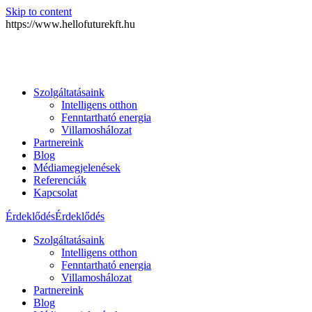
Skip to content
https://www.hellofuturekft.hu
Szolgáltatásaink
Intelligens otthon
Fenntartható energia
Villamoshálozat
Partnereink
Blog
Médiamegjelenések
Referenciák
Kapcsolat
Érdeklődés
Érdeklődés
Szolgáltatásaink
Intelligens otthon
Fenntartható energia
Villamoshálozat
Partnereink
Blog