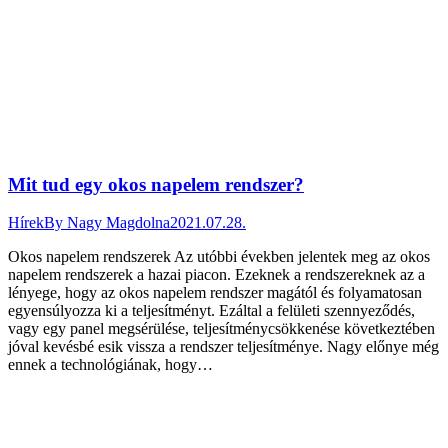
Mit tud egy okos napelem rendszer?
Hírek
By
Nagy Magdolna
2021.07.28.
Okos napelem rendszerek Az utóbbi években jelentek meg az okos
napelem rendszerek a hazai piacon. Ezeknek a rendszereknek az a
lényege, hogy az okos napelem rendszer magától és folyamatosan
egyensúlyozza ki a teljesítményt. Ezáltal a felületi szennyeződés,
vagy egy panel megsérülése, teljesítménycsökkenése következtében
jóval kevésbé esik vissza a rendszer teljesítménye. Nagy előnye még
ennek a technológiának, hogy…