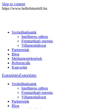
Skip to content
https://www.hellofuturekft.hu
Szolgáltatásaink
Intelligens otthon
Fenntartható energia
Villamoshálozat
Partnereink
Blog
Médiamegjelenések
Referenciák
Kapcsolat
Érdeklődés
Érdeklődés
Szolgáltatásaink
Intelligens otthon
Fenntartható energia
Villamoshálozat
Partnereink
Blog