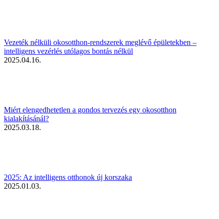
Vezeték nélküli okosotthon-rendszerek meglévő épületekben –
intelligens vezérlés utólagos bontás nélkül
2025.04.16.
Miért elengedhetetlen a gondos tervezés egy okosotthon
kialakításánál?
2025.03.18.
2025: Az intelligens otthonok új korszaka
2025.01.03.