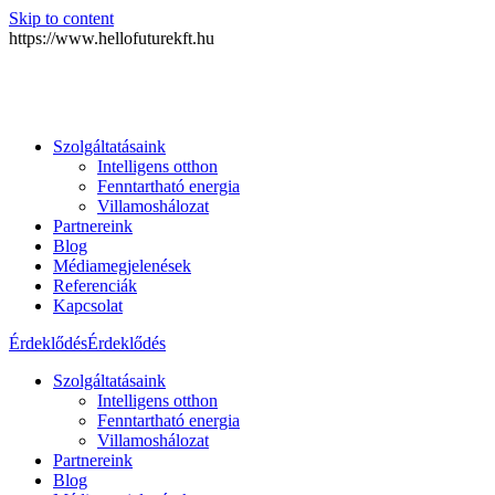
Skip to content
https://www.hellofuturekft.hu
Szolgáltatásaink
Intelligens otthon
Fenntartható energia
Villamoshálozat
Partnereink
Blog
Médiamegjelenések
Referenciák
Kapcsolat
Érdeklődés
Érdeklődés
Szolgáltatásaink
Intelligens otthon
Fenntartható energia
Villamoshálozat
Partnereink
Blog