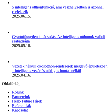
5 intelligens otthonfunkció, ami vészhelyzetben is azonnal
cselekszik
2025.06.15.
Gyártófüggetlen tanácsadás: Az intelligens otthonok valódi
szabadsága
2025.05.18.
Vezeték nélküli okosotthon-rendszerek meglévő épületekben
– intelligens vezérlés utólagos bontás nélkül
2025.04.16.
Oldaltérkép
Rólunk
Partnereink
Hello Future Hírek
Referenciák
Kapcsolat