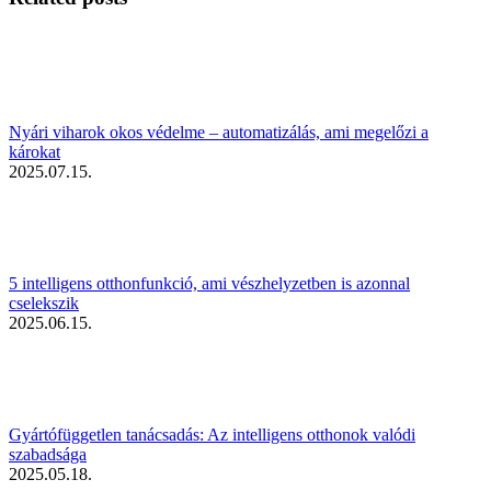
Nyári viharok okos védelme – automatizálás, ami megelőzi a
károkat
2025.07.15.
5 intelligens otthonfunkció, ami vészhelyzetben is azonnal
cselekszik
2025.06.15.
Gyártófüggetlen tanácsadás: Az intelligens otthonok valódi
szabadsága
2025.05.18.