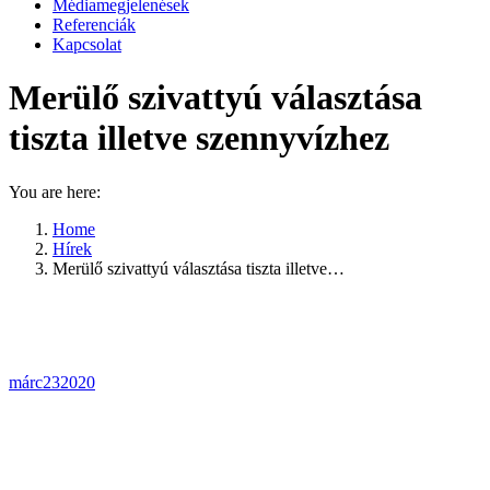
Médiamegjelenések
Referenciák
Kapcsolat
Merülő szivattyú választása
tiszta illetve szennyvízhez
You are here:
Home
Hírek
Merülő szivattyú választása tiszta illetve…
márc
23
2020