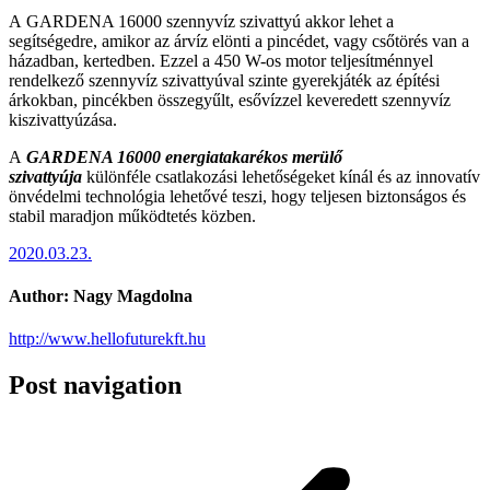
A GARDENA 16000 szennyvíz szivattyú akkor lehet a
segítségedre, amikor az árvíz elönti a pincédet, vagy csőtörés van a
házadban, kertedben. Ezzel a 450 W-os motor teljesítménnyel
rendelkező szennyvíz szivattyúval szinte gyerekjáték az építési
árkokban, pincékben összegyűlt, esővízzel keveredett szennyvíz
kiszivattyúzása.
A
GARDENA 16000 energiatakarékos merülő
szivattyúja
különféle csatlakozási lehetőségeket kínál és az innovatív
önvédelmi technológia lehetővé teszi, hogy teljesen biztonságos és
stabil maradjon működtetés közben.
2020.03.23.
Author:
Nagy Magdolna
http://www.hellofuturekft.hu
Post navigation