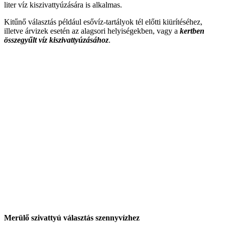
liter víz kiszivattyúzására is alkalmas.
Kitűnő választás például esővíz-tartályok tél előtti kiürítéséhez,
illetve árvizek esetén az alagsori helyiségekben, vagy a
kertben
összegyűlt víz kiszivattyúzásához
.
Merülő szivattyú választás szennyvízhez