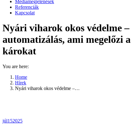
Médiamegjelenések
Referenciák
Kapcsolat
Nyári viharok okos védelme –
automatizálás, ami megelőzi a
károkat
You are here:
Home
Hírek
Nyári viharok okos védelme –…
júl
15
2025