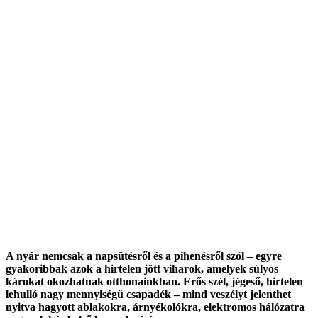
A nyár nemcsak a napsütésről és a pihenésről szól – egyre
gyakoribbak azok a hirtelen jött viharok, amelyek súlyos
károkat okozhatnak otthonainkban. Erős szél, jégeső, hirtelen
lehulló nagy mennyiségű csapadék – mind veszélyt jelenthet
nyitva hagyott ablakokra, árnyékolókra, elektromos hálózatra