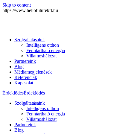
Skip to content
https://www.hellofuturekft.hu
Szolgáltatásaink
Intelligens otthon
Fenntartható energia
Villamoshálozat
Partnereink
Blog
Médiamegjelenések
Referenciák
Kapcsolat
Érdeklődés
Érdeklődés
Szolgáltatásaink
Intelligens otthon
Fenntartható energia
Villamoshálozat
Partnereink
Blog