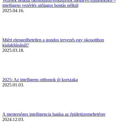
Vezeték nélküli okosotthon-rendszerek meglévő épületekben –
intelligens vezérlés utólagos bontás nélkül
2025.04.16.
Miért elengedhetetlen a gondos tervezés egy okosotthon
kialakításánál?
2025.03.18.
2025: Az intelligens otthonok új korszaka
2025.01.03.
A mesterséges intelligencia hatása az épületüzemeltetésre
2024.12.03.