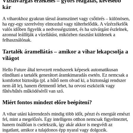
Vízszivárgás érzékelés – gyors reagálás, kevesebb
kár
A viharokhoz gyakran társul áramszünet vagy csőtörés – különösen,
ha egy-egy szerelvény elmozdul vagy túlterhelődik. A vízérzékelők
valós időben figyelik a nedvességszintet, és ha szivárgást észlelnek,
azonnal leállítják a vízellátást, miközben riasztást küldenek a
felhasználónak.
Tartalék áramellátás – amikor a vihar lekapcsolja a
világot
Hello Future által tervezett rendszerek képesek automatikusan
elindítani a tartalék generátort áramkimaradás esetén. Ez nemcsak a
komfortot biztosítja (pl. a hűtő nem olvad ki, a biztonsági rendszer
nem áll le), hanem életmentő lehet, ha orvosi eszközök vagy
fűtés/hűtés működéséről van szó.
Miért fontos mindezt előre beépíteni?
A vihar utáni kárrendezés mindig több időt, pénzt és energiát emészt
fel, mint a megelőzés. Egy intelligens otthon nemcsak figyelmeztet,
hanem önállóan is cselekszik, így akár akkor is megvédi az
ingatlant, amikor a tulajdonos épp nyaral vagy dolgozik.