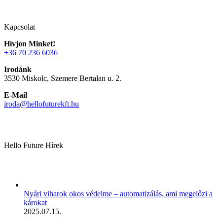
Kapcsolat
Hívjon Minket!
+
36 70 236 6036
Irodánk
3530 Miskolc, Szemere Bertalan u. 2.
E-Mail
iroda@hellofuturekft.hu
Hello Future Hírek
Nyári viharok okos védelme – automatizálás, ami megelőzi a
károkat
2025.07.15.