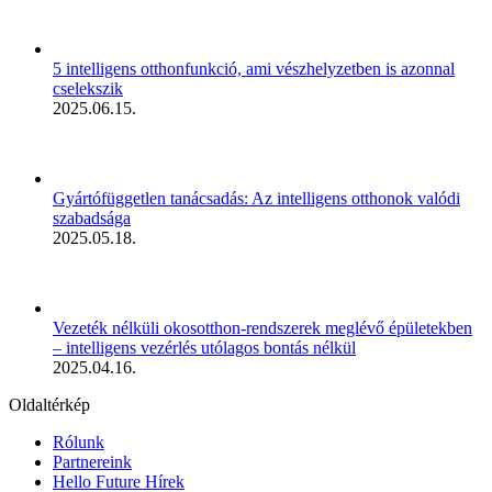
5 intelligens otthonfunkció, ami vészhelyzetben is azonnal
cselekszik
2025.06.15.
Gyártófüggetlen tanácsadás: Az intelligens otthonok valódi
szabadsága
2025.05.18.
Vezeték nélküli okosotthon-rendszerek meglévő épületekben
– intelligens vezérlés utólagos bontás nélkül
2025.04.16.
Oldaltérkép
Rólunk
Partnereink
Hello Future Hírek