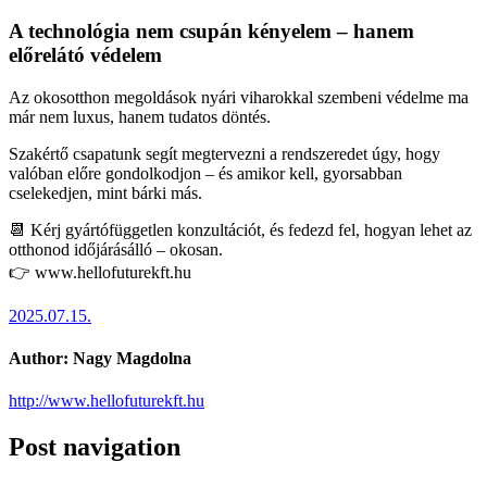
A technológia nem csupán kényelem – hanem
előrelátó védelem
Az okosotthon megoldások nyári viharokkal szembeni védelme ma
már nem luxus, hanem tudatos döntés.
Szakértő csapatunk segít megtervezni a rendszeredet úgy, hogy
valóban előre gondolkodjon – és amikor kell, gyorsabban
cselekedjen, mint bárki más.
📆 Kérj gyártófüggetlen konzultációt, és fedezd fel, hogyan lehet az
otthonod időjárásálló – okosan.
👉 www.hellofuturekft.hu
2025.07.15.
Author:
Nagy Magdolna
http://www.hellofuturekft.hu
Post navigation