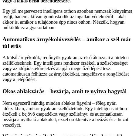
vagy a lakás belső berendezésére.
Egy jól megtervezett intelligens otthon azonban nemcsak kényelmet
nyújt, hanem aktívan gondoskodik az ingatlan védelméről – akár
akkor is, amikor a tulajdonos épp nincs otthon. Nézzük, hogyan
működik ez a gyakorlatban.
Automatikus árnyékolóvezérlés – amikor a szél már
túl erős
A külső árnyékolók, redőnyök gyakran az első áldozatai a hirtelen
széllökéseknek. Egy intelligens rendszer érzékeli a szélsebességet
vagy az időjárás-előrejelzés alapján megelőző lépést tesz:
automatikusan felhúzza az árnyékolókat, megelőzve a rongálódást
vagy a letépődést.
Okos ablakzárás – bezárja, amit te nyitva hagytál
Nem egyszerű mindig minden ablakra figyelni – főleg nyári
időszakban, amikor gyakran szellőztetünk. Egy intelligens otthon
érzékeli a bejövő csapadékot vagy szélirányt, és automatikusan
bezárja a nyitható ablakokat, ezzel csökkentve a beázás és a huzat
veszélyét.