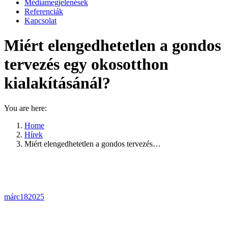
Médiamegjelenések
Referenciák
Kapcsolat
Miért elengedhetetlen a gondos
tervezés egy okosotthon
kialakításánál?
You are here:
Home
Hírek
Miért elengedhetetlen a gondos tervezés…
márc
18
2025