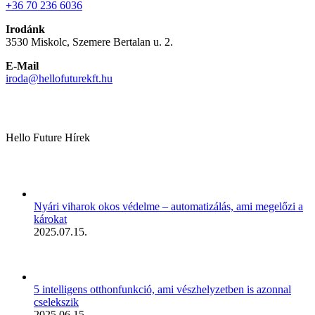
+
36 70 236 6036
Irodánk
3530 Miskolc, Szemere Bertalan u. 2.
E-Mail
iroda@hellofuturekft.hu
Hello Future Hírek
Nyári viharok okos védelme – automatizálás, ami megelőzi a
károkat
2025.07.15.
5 intelligens otthonfunkció, ami vészhelyzetben is azonnal
cselekszik
2025.06.15.