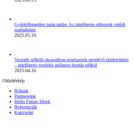
Gyártófüggetlen tanácsadás: Az intelligens otthonok valódi
szabadsága
2025.05.18.
Vezeték nélküli okosotthon-rendszerek meglévő épületekben
– intelligens vezérlés utólagos bontás nélkül
2025.04.16.
Oldaltérkép
Rólunk
Partnereink
Hello Future Hírek
Referenciák
Kapcsolat