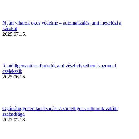
Nyári viharok okos védelme – automatizálás, ami megelőzi a
károkat
2025.07.15.
5 intelligens otthonfunkció, ami vészhelyzetben is azonnal
cselekszik
2025.06.15.
Gyártófüggetlen tanácsadás: Az intelligens otthonok valódi
szabadsága
2025.05.18.