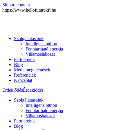
Skip to content
https://www.hellofuturekft.hu
Szolgáltatásaink
Intelligens otthon
Fenntartható energia
Villamoshálozat
Partnereink
Blog
Médiamegjelenések
Referenciák
Kapcsolat
Érdeklődés
Érdeklődés
Szolgáltatásaink
Intelligens otthon
Fenntartható energia
Villamoshálozat
Partnereink
Blog