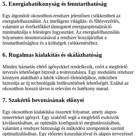
5. Energiahatékonyság és fenntarthatóság
Egy átgondolt okosotthon-rendszer jelentősen csökkentheti az
energiafelhasználást. Az intelligens világítás- és fűtésvezérlés,
valamint az érzékelőkkel támogatott energiaoptimalizáció
minimalizálja a felesleges fogyasztást. Az energiafelhasználás
folyamatos monitorozásával a rendszer hozzájárulhat a
fenntarthatósághoz és a költségek csökkentéséhez.
6. Rugalmas kialakítás és skálázhatóság
Minden háztartás eltérő igényekkel rendelkezik, ezért a megfelelő
tervezés lehetőséget biztosít a testreszabásra. Egy moduláris rendszer
könnyen alakítható a lakók változó életmódjához, miközben
biztosítja az új technológiák beillesztésének lehetőségét. Ezáltal az
okosotthon hosszú távon is releváns és hatékony marad.
7. Szakértő bevonásának előnyei
Egy okosotthon kialakítása összetett folyamat, amely alapos
ismereteket igényel. Egy szakértő segít a megfelelő eszközök
kiválasztásában, az optimális konfiguráció meghatározásában,
valamint a rendszer biztonsági és működési szempontok szerinti
optimalizálásában. Egy előzetes konzultációval és alapos tervezéssel