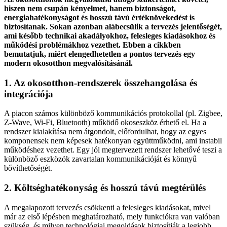
hiszen nem csupán kényelmet, hanem biztonságot,
energiahatékonyságot és hosszú távú értéknövekedést is
biztosítanak. Sokan azonban alábecsülik a tervezés jelentőségét,
ami később technikai akadályokhoz, felesleges kiadásokhoz és
működési problémákhoz vezethet. Ebben a cikkben
bemutatjuk, miért elengedhetetlen a pontos tervezés egy
modern okosotthon megvalósításánál.
1. Az okosotthon-rendszerek összehangolása és
integrációja
A piacon számos különböző kommunikációs protokollal (pl. Zigbee,
Z-Wave, Wi-Fi, Bluetooth) működő okoseszköz érhető el. Ha a
rendszer kialakítása nem átgondolt, előfordulhat, hogy az egyes
komponensek nem képesek hatékonyan együttműködni, ami instabil
működéshez vezethet. Egy jól megtervezett rendszer lehetővé teszi a
különböző eszközök zavartalan kommunikációját és könnyű
bővíthetőségét.
2. Költséghatékonyság és hosszú távú megtérülés
A megalapozott tervezés csökkenti a felesleges kiadásokat, mivel
már az első lépésben meghatározható, mely funkciókra van valóban
szükség, és milyen technológiai megoldások biztosítják a legjobb