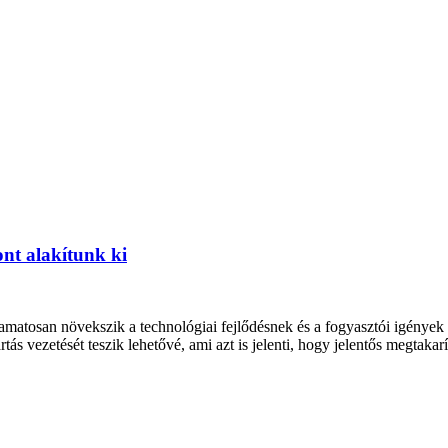
ont alakítunk ki
yamatosan növekszik a technológiai fejlődésnek és a fogyasztói igény
ás vezetését teszik lehetővé, ami azt is jelenti, hogy jelentős megtak