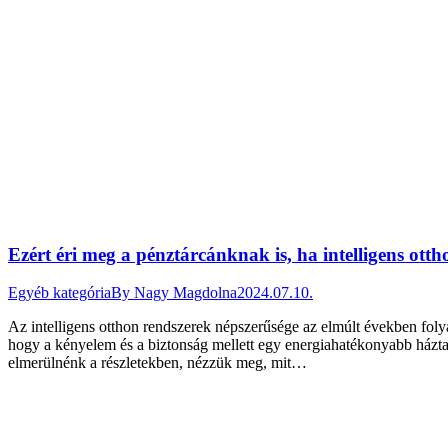
Ezért éri meg a pénztárcánknak is, ha intelligens otth
Egyéb kategória
By
Nagy Magdolna
2024.07.10.
Az intelligens otthon rendszerek népszerűsége az elmúlt években fol
hogy a kényelem és a biztonság mellett egy energiahatékonyabb háztart
elmerülnénk a részletekben, nézzük meg, mit…