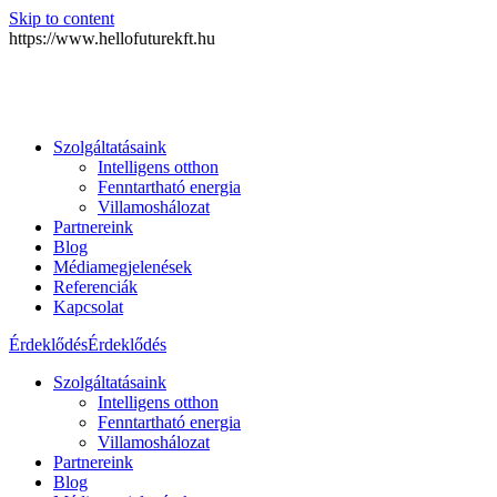
Skip to content
https://www.hellofuturekft.hu
Szolgáltatásaink
Intelligens otthon
Fenntartható energia
Villamoshálozat
Partnereink
Blog
Médiamegjelenések
Referenciák
Kapcsolat
Érdeklődés
Érdeklődés
Szolgáltatásaink
Intelligens otthon
Fenntartható energia
Villamoshálozat
Partnereink
Blog