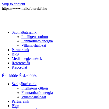
Skip to content
https://www.hellofuturekft.hu
Szolgáltatásaink
Intelligens otthon
Fenntartható energia
Villamoshálozat
Partnereink
Blog
Médiamegjelenések
Referenciák
Kapcsolat
Érdeklődés
Érdeklődés
Szolgáltatásaink
Intelligens otthon
Fenntartható energia
Villamoshálozat
Partnereink
Blog